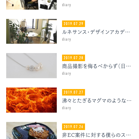
diary
2019.07.29
ルネサンス・デザインアカデミーからインターン生がやってきました
diary
2019.07.28
商品撮影を侮るべからず（日曜日の憂鬱）
diary
2019.07.27
沸々とたぎるマグマのような感覚は、もう手に入らない
diary
2019.07.26
非EC案件に対する僕らのスタンスについて