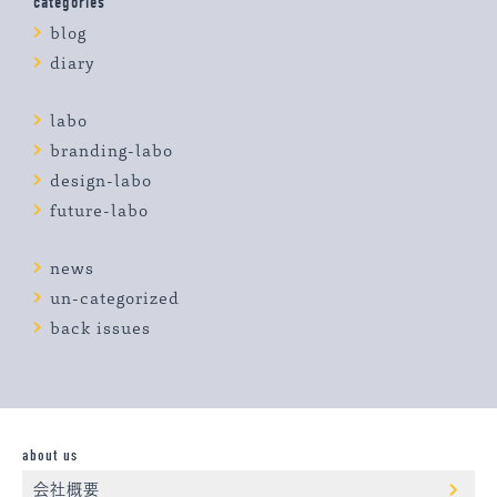
categories
blog
diary
labo
branding-labo
design-labo
future-labo
news
un-categorized
back issues
about us
会社概要