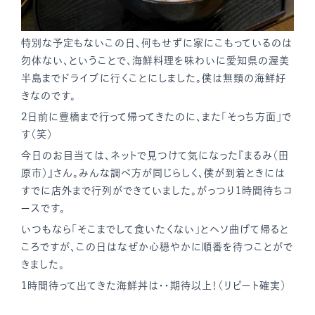
特別な予定もないこの日、何もせずに家にこもっているのは
勿体ない、ということで、海鮮料理を味わいに愛知県の渥美
半島までドライブに行くことにしました。僕は無類の海鮮好
きなのです。
2日前に豊橋まで行って帰ってきたのに、また「そっち方面」で
す（笑）
今日のお目当ては、ネットで見つけて気になった『まるみ（田
原市）』さん。みんな調べ方が同じらしく、僕が到着ときには
すでに店外まで行列ができていました。がっつり1時間待ちコ
ースです。
いつもなら「そこまでして食いたくない」とヘソ曲げて帰ると
ころですが、この日はなぜか心穏やかに順番を待つことがで
きました。
1時間待って出てきた海鮮丼は・・期待以上！（リピート確実）