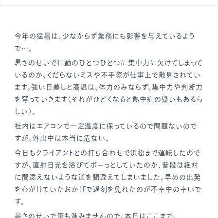
今年の猛暑は、少なからず業務にも影響を与えているよう
で…。
暑さのせいで行動のひとつひとつに集中力に欠けてしまって
いるのか、くだらないミスや不手際が仕事上で散見されてい
ます。強い日差しと高温は、体力のみならず、集中力や判断力
を奪っていきます（それがひどくなると熱中症の疑いもあるら
しい）。
社内はエアコンで一定温度に保っているので問題ないので
すが、外出中は本当に危ない。
今日もクライアントとの打ち合わせで浜松まで運転したので
すが、直射日光を浴びてボーっとしていたのか、普段は絶対
に間違えないような道を間違えてしまいました。早めの出発
を心がけていたおかげで遅刻を免れたのが不幸中の幸いで
す。
暑さのせいで筆も進みませんので、本日はここまで。