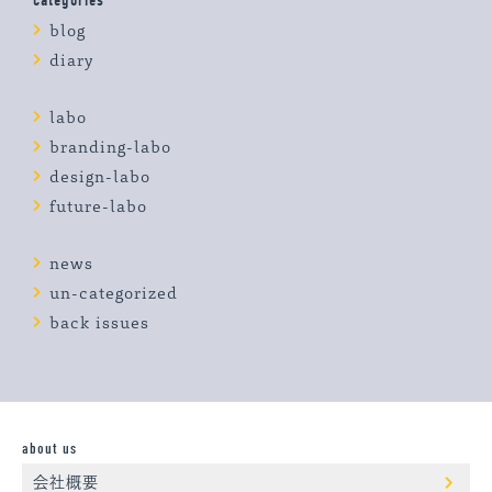
blog
diary
labo
branding-labo
design-labo
future-labo
news
un-categorized
back issues
about us
会社概要