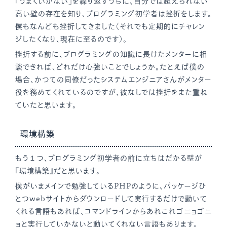
「うまくいかない」を繰り返すうちに、自分では超えられない
高い壁の存在を知り、プログラミング初学者は挫折をします。
僕もなんども挫折してきました（それでも定期的にチャレン
ジしたくなり、現在に至るのです）。
挫折する前に、プログラミングの知識に長けたメンターに相
談できれば、どれだけ心強いことでしょうか。たとえば僕の
場合、かつての同僚だったシステムエンジニアさんがメンター
役を務めてくれているのですが、彼なしでは挫折をまた重ね
ていたと思います。
環境構築
もう１つ、プログラミング初学者の前に立ちはだかる壁が
『環境構築』だと思います。
僕がいまメインで勉強しているPHPのように、パッケージひ
とつwebサイトからダウンロードして実行するだけで動いて
くれる言語もあれば、コマンドラインからあれこれゴニョゴニ
ョと実行していかないと動いてくれない言語もあります。