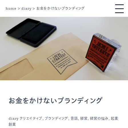
home
>
diary
> お金をかけないブランディング
お金をかけないブランディング
diary
クリエイティブ
,
ブランディング
,
昔話
,
経営
,
経営の悩み
,
起業
創業