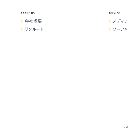
about us
service
会社概要
メディ
リクルート
ソーシ
〒4