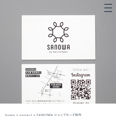
home
>
project
> SANOWA ショップカード制作