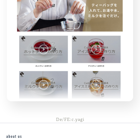
De/FE:c.yagi
about us