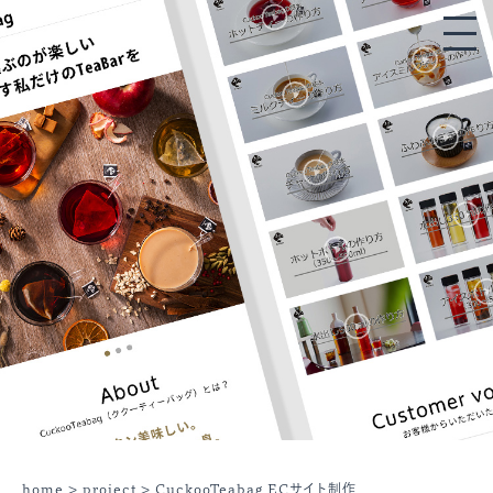
home
>
project
> CuckooTeabag ECサイト制作